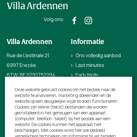
Volg ons:
Villa Ardennen
Informatie
Rue de L'estinale 21
Ons volledig aanbod
6997 Erezée
Last minutes
BTW: BE 0792752294
Early birds
+31 40 206 0454
Bezienswaardigheden
Deze website gebruikt cookies om het bezoek naar de
info@villa-ardennen.nl
Voor verhuurders
website te analyseren, marketing doeleinden en de
website op een deugdelijke wijze te doen functioneren.
Over ons
Cookies zijn kleine (tekst) bestanden die worden
geïnstalleerd in het geheugen van een apparaat
Contact
(computer, telefoon, tablet) bij het bezoek aan een
website. De cookies kunnen het apparaat niet
beschadigen. Met cookies word hier ook bedoeld
vergelijkbare technieken om informatie te verzamelen,