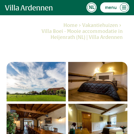
menu
Home
Vakantiehuizen
Villa Boei - Mooie accommodatie in
Heijenrath (NL) | Villa Ardennen