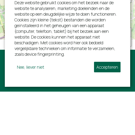
Deze website gebruikt cookies om het bezoek naar de
website te analyseren, marketing doeleinden en de
website op een deugdelijke wijze te doen functioneren.
Cookies zijn kleine (tekst) bestanden die worden
geïnstalleerd in het geheugen van een apparaat
(computer, telefoon, tablet) bij het bezoek aan een
+
website. De cookies kunnen het apparaat niet
−
beschadigen. Met cookies word hier ook bedoeld
vergelijkbare technieken om informatie te verzamelen,
zoals device fingerprinting.
Nee, liever niet
Accepteren
Volg ons:
Villa Ardennen
Informatie
Rue de L'estinale 21
Ons volledig aanbod
6997 Erezée
Last minutes
BTW: BE 0792752294
Early birds