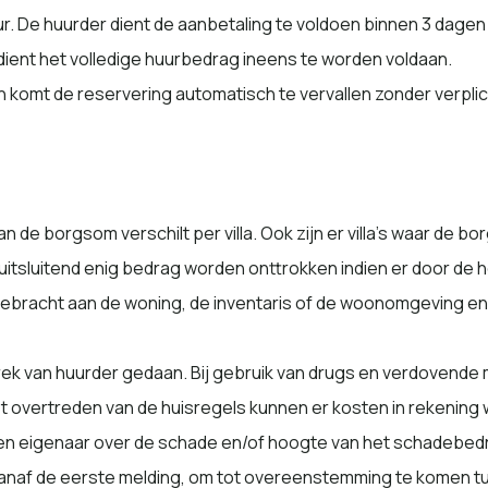
r. De huurder dient de aanbetaling te voldoen binnen 3 dagen 
ient het volledige huurbedrag ineens te worden voldaan.
n komt de reservering automatisch te vervallen zonder verpli
de borgsom verschilt per villa. Ook zijn er villa’s waar de b
uitsluitend enig bedrag worden onttrokken indien er door de
racht aan de woning, de inventaris of de woonomgeving en in
ek van huurder gedaan. Bij gebruik van drugs en verdovende 
 het overtreden van de huisregels kunnen er kosten in rekenin
 en eigenaar over de schade en/of hoogte van het schadebedr
naf de eerste melding, om tot overeenstemming te komen tuss