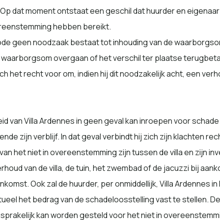
p dat moment ontstaat een geschil dat huurder en eigenaar 
vereenstemming hebben bereikt.
iode geen noodzaak bestaat tot inhouding van de waarborgsom
 waarborgsom overgaan of het verschil ter plaatse terugbeta
h het recht voor om, indien hij dit noodzakelijk acht, een v
heid van Villa Ardennes in geen geval kan inroepen voor schad
de zijn verblijf. In dat geval verbindt hij zich zijn klachten r
van het niet in overeenstemming zijn tussen de villa en zijn inv
rhoud van de villa, de tuin, het zwembad of de jacuzzi bij aa
mst. Ook zal de huurder, per onmiddellijk, Villa Ardennes in 
eel het bedrag van de schadeloosstelling vast te stellen. De
sprakelijk kan worden gesteld voor het niet in overeenstemming