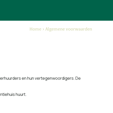
Home
Algemene voorwaarden
de verhuurders en hun vertegenwoordigers. De
ntiehuis huurt.