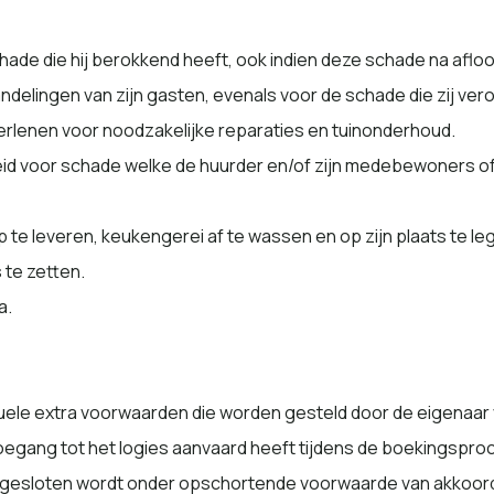
schade die hij berokkend heeft, ook indien deze schade na afloo
andelingen van zijn gasten, evenals voor de schade die zij ve
 verlenen voor noodzakelijke reparaties en tuinonderhoud.
 voor schade welke de huurder en/of zijn medebewoners of hun
p te leveren, keukengerei af te wassen en op zijn plaats te le
 te zetten.
a.
ele extra voorwaarden die worden gesteld door de eigenaar 
egang tot het logies aanvaard heeft tijdens de boekingsproce
 afgesloten wordt onder opschortende voorwaarde van akkoord