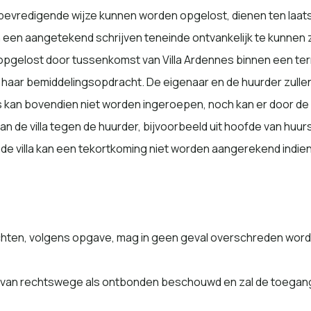
bevredigende wijze kunnen worden opgelost, dienen ten laatste 
een aangetekend schrijven teneinde ontvankelijk te kunnen z
n opgelost door tussenkomst van Villa Ardennes binnen een ter
 haar bemiddelingsopdracht. De eigenaar en de huurder zulle
es kan bovendien niet worden ingeroepen, noch kan er door d
van de villa tegen de huurder, bijvoorbeeld uit hoofde van huu
e villa kan een tekortkoming niet worden aangerekend indien zij
nachten, volgens opgave, mag in geen geval overschreden wor
 van rechtswege als ontbonden beschouwd en zal de toegang