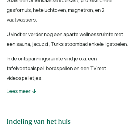
zoals een Amerikaanse koelkast, professioneel
gasfornuis, heteluchtoven, magnetron, en 2
vaatwassers.
U vindt er verder nog een aparte wellnessruimte met
een sauna, jacuzzi , Turks stoombad enkele ligstoelen.
In de ontspanningsruimte vind je o.a. een
tafelvoetbalspel, bordspellen en een TV met
videospelletjes.
Lees meer
In totaal zijn er 9 slaapkamers en 10 badkamers,
waardoor de villa geschikt is voor 28 personen.
Op het ruime terras met ligstoelen en parasols kunt u
Indeling van het huis
genieten van het uitzicht op het meer. Buiten onder