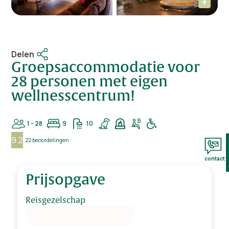
Delen
Groepsaccommodatie voor
28 personen met eigen
wellnesscentrum!
1 - 28
9
10
9.2
22 beoordelingen
contact
Prijsopgave
Reisgezelschap