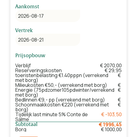
Aankomst
Vertrek
Prijsopbouw
Verblijf
€ 2070,00
Reserveringskosten
€ 29,95
toeristenbelasting €1.40pppn (verrekend
€
met borg)
Milieukosten €50,- (verrekend met borg)
€
Energie (75pdzomer105pdwinter/verrekend
€
met borg)
Bedlinnen €9,- pp (verrekend met borg)
€
Schoonmaakkosten €220 (verrekend met
€
borg)
Tijdelijk last minute 5% Conte de
€ -103,50
Salme
€ 1996,45
Subtotaal
Borg
€ 1000,00