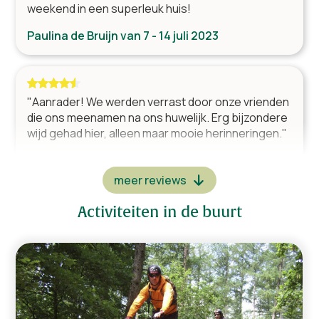
weekend in een superleuk huis!
Diversen
Internet (Wifi)
Paulina de Bruijn van 7 - 14 juli 2023
Aantal kinderstoelen
1
Aantal kinderbedden
1
Wasmachine
Droger
"Aanrader! We werden verrast door onze vrienden
die ons meenamen na ons huwelijk. Erg bijzondere
Aantal toiletten
9
wijd gehad hier, alleen maar mooie herinneringen."
Slaapkamer en badkamer beneden
Spelen binnen
Familie Govaerts van 28 april - 5 mei 2023
Spelen buiten
meer reviews
Activiteiten in de buurt
Tuin en terras
"Ideale villa voor grote groepen. We zijn hier met 8
Barbecue op kolen
gezinnen geweest en iedereen had zijn eigen
Tuintafel met stoelen
plekje. Fijne badkamers en de ligging was ook tof.
Parasol
Familie van Kerkrade van 16 - 19 december 2022
Terras
Overdekt terras