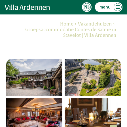
menu
Home
Vakantiehuizen
Groepsaccommodatie Contes de Salme in
Stavelot | Villa Ardennen