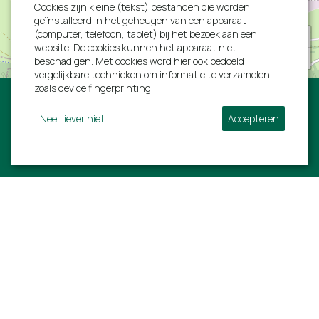
Cookies zijn kleine (tekst) bestanden die worden
Familie Korfmaker van 22 - 25 april 2022
geïnstalleerd in het geheugen van een apparaat
(computer, telefoon, tablet) bij het bezoek aan een
+
website. De cookies kunnen het apparaat niet
−
beschadigen. Met cookies word hier ook bedoeld
vergelijkbare technieken om informatie te verzamelen,
"Het was een leuk en gezellig familieweekend."
zoals device fingerprinting.
Samen fietsen gehuurd (aanrader) en een leuke
toch gedaan. Warm en schoon huis.
Nee, liever niet
Accepteren
Volg ons:
Familie Sedney van 3 - 10 januari 2022
Villa Ardennen
Informatie
"Super!!! Samen met de kleinkinderen een mooie
vakantie gehad. Aan alles is gedacht!´
Rue de L'estinale 21
Ons volledig aanbod
6997 Erezée
Last minutes
Familie Stercks van 12 - 14 november 2021
BTW: BE 0792752294
Early birds
+31 40 206 0454
Bezienswaardigheden