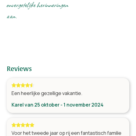
onvergetelijke herinneringen
Koffieapparaat
Waterkoker
aan.
Broodrooster
Ontspanningsruimte
Tafelvoetbalspel
TV
Zitgedeelte
Reviews
Wellness
Sauna
Een heerlijke gezellige vakantie.
Bubbelbad
Karel van 25 oktober - 1 november 2024
Douche
Turks stoombad
Wastafel
Voor het tweede jaar op rij een fantastisch familie