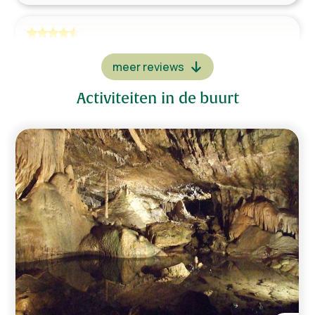
Dichtbij stad
Dichtbij supermarkt
Bij een golfbaan
Een heerlijke accommodatie! Alles aanwezig.
Landelijk
Buiten is fantastisch! Echt genoten van alle
faciliteiten.
Zinko van 3 - 10 april 2026
Gezellig met z’n alle in de jacuzzi
Jaya Laloe van 1 - 4 september 2025
Grottes de Hotton
De ruimte in het chalet en de ruime veranda
Martin Derogee van 11 - 25 augustus 2025