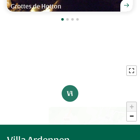
+
−
Volg ons:
Villa Ardennen
Informatie