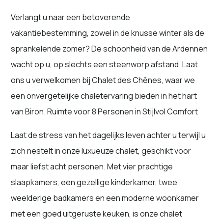
ons u verwelkomen bij Chalet des Chênes, waar we
een onvergetelijke chaletervaring bieden in het hart
van Biron. Ruimte voor 8 Personen in Stijlvol Comfort
Laat de stress van het dagelijks leven achter u terwijl u
zich nestelt in onze luxueuze chalet, geschikt voor
maar liefst acht personen. Met vier prachtige
slaapkamers, een gezellige kinderkamer, twee
weelderige badkamers en een moderne woonkamer
met een goed uitgeruste keuken, is onze chalet
ontworpen voor uw totale comfort. Ontspan en
verwen uzelf op ons terras, in de sauna of bubbelen
weg in de jacuzzi of in de swimspa.
Of u nu op vakantie bent met familie, vrienden of