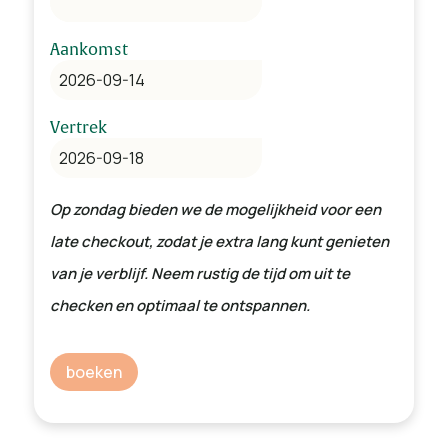
Aankomst
Vertrek
Prijsopbouw
boeken
Verblijf
€ 825,00
Reserveringskosten
€ 29,95
Schoonmaak, bedlinnen, toeristenbelasting
€
incl.
Energiekosten
€ 200,00
Lastminute korting
€ -165,00
€ 889,95
Verlangt u naar een betoverende
Subtotaal
Borg
€ 350,00
vakantiebestemming, zowel in de knusse winter als de
sprankelende zomer? De schoonheid van de Ardennen
wacht op u, op slechts een steenworp afstand. Laat