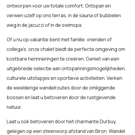
collega's, onze chalet biedt de perfecte omgeving om
kostbare herinneringen te creëren. Geniet van een
uitgebreide selectie aan ontspanningsmogelijkheden,
culturele uitstapjes en sportieve activiteiten. Verken
de weelderige wandelroutes door de omliggende
bossen en laat u betoveren door de rustgevende
natuur.
Laat u ook betoveren door het charmante Durbuy,
gelegen op een steenworp afstand van Biron. Wandel
door schilderachtige straatjes, verken boetiekjes en
trakteer uzelf op culinaire hoogstandjes in gezellige
restaurants. Laat de tijd even stilstaan terwijl u
ontspant op een van de vele terrasjes en geniet van