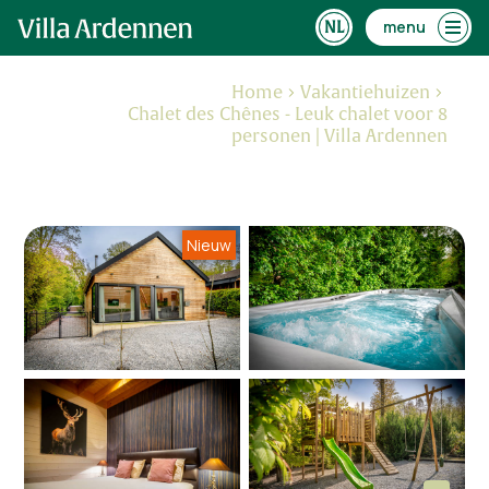
menu
Home
Vakantiehuizen
Chalet des Chênes - Leuk chalet voor 8
personen | Villa Ardennen
Nieuw