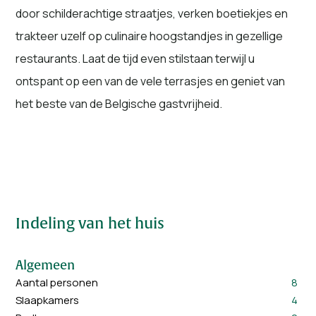
het beste van de Belgische gastvrijheid.
Indeling van het huis
Algemeen
Aantal personen
8
Slaapkamers
4
Badkamers
2
Huisdieren toegestaan
Aantal huisdieren
1
Slaapkamers
1 x 2-persoonsbed
4