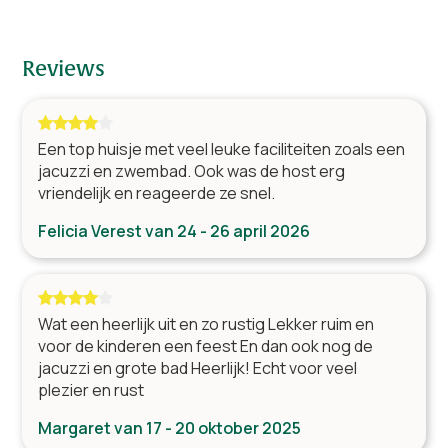
Een top huisje met veel leuke faciliteiten zoals een
Vrijstaand
jacuzzi en zwembad. Ook was de host erg
Spelen buiten
vriendelijk en reageerde ze snel.
Felicia Verest van 24 - 26 april 2026
Tuin en terras
Barbecue op kolen
Omheinde tuin
Wat een heerlijk uit en zo rustig Lekker ruim en
Tuintafel met stoelen
voor de kinderen een feest En dan ook nog de
Terras
jacuzzi en grote bad Heerlijk! Echt voor veel
Overdekt terras
plezier en rust
Buitenhaard
Margaret van 17 - 20 oktober 2025
Speeltoestel voor de kinderen
Trampoline
Parkeren direct bij de woning
Jeu-de-boulesbaan
Fijne relax villa en en vriendelijke eigenaar met
snelle reactie op vragen.
meer reviews
Ligging
Familie van Giezen van 3 - 10 januari 2025
Activiteiten in de buurt