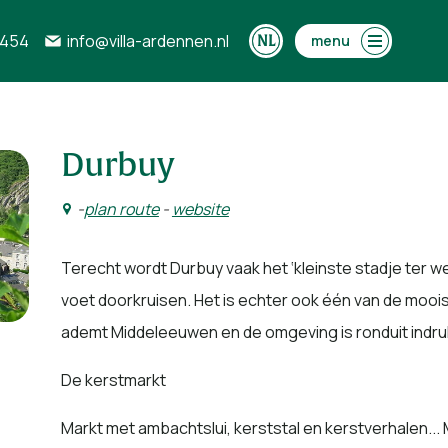
0454
info@villa-ardennen.nl
menu
Durbuy
-
plan route
-
website
Terecht wordt Durbuy vaak het ‘kleinste stadje ter were
voet doorkruisen. Het is echter ook één van de mooist
ademt Middeleeuwen en de omgeving is ronduit indr
De kerstmarkt
Markt met ambachtslui, kerststal en kerstverhalen..