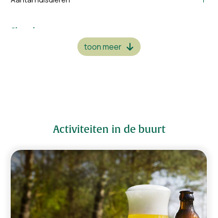
Slaapkamers
2 x 1-persoonsbed
1
toon meer
1 x 2-persoonsbed
2
1 x 2p. bed & 1 x 1p. bed
1
Badkamers
Douche, wastafel & toilet
4
Bad, wastafel & toilet
1
Activiteiten in de buurt
Woonkamer
TV met kabeltelevisie
Tafel(s) met stoelen
Royale living
Zithoek