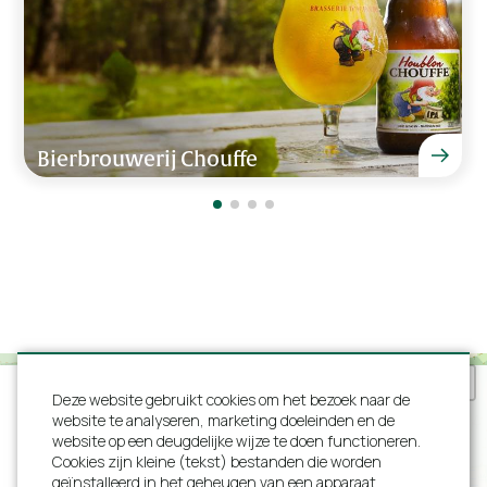
Keuken
Oven
Magnetron
Vaatwasser
Koelkast
Bierbrouwerij Chouffe
Vriezer
Koffieapparaat
Senseo
Waterkoker
Wellness
Zwembad
Jacuzzi
Deze website gebruikt cookies om het bezoek naar de
Sauna
website te analyseren, marketing doeleinden en de
website op een deugdelijke wijze te doen functioneren.
Ligstoelen
Cookies zijn kleine (tekst) bestanden die worden
geïnstalleerd in het geheugen van een apparaat