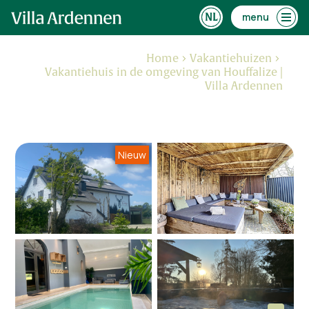
menu
Home
Vakantiehuizen
Vakantiehuis in de omgeving van Houffalize |
Villa Ardennen
Nieuw