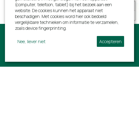
(computer, telefoon, tablet) bij het bezoek aan een
+
Diversen
website. De cookies kunnen het apparaat niet
−
beschadigen. Met cookies word hier ook bedoeld
Internet (Wifi)
vergelijkbare technieken om informatie te verzamelen,
Aantal kinderstoelen
1
zoals device fingerprinting.
Aantal kinderbedden
1
Aantal toiletten
3
Nee, liever niet
Accepteren
Vrijstaand
Volg ons:
Tuin en terras
Villa Ardennen
Informatie
Barbecue op kolen
Omheinde tuin
Rue de L'estinale 21
Ons volledig aanbod
Tuintafel met stoelen
6997 Erezée
Last minutes
Overdekt terras
Speelveld
BTW: BE 0792752294
Early birds
Parkeren direct bij de woning
+31 40 206 0454
Bezienswaardigheden
Aangelegde tuin
info@villa-ardennen.nl
Voor verhuurders