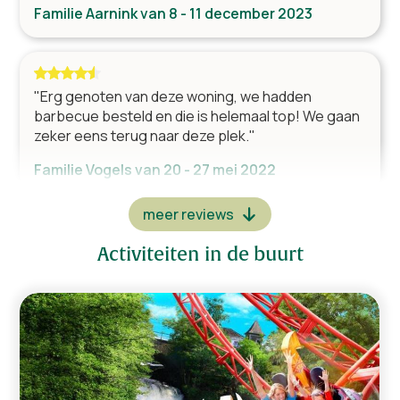
Familie Aarnink van 8 - 11 december 2023
"Erg genoten van deze woning, we hadden
barbecue besteld en die is helemaal top! We gaan
zeker eens terug naar deze plek."
Familie Vogels van 20 - 27 mei 2022
meer reviews
"Leuk weekend gehad in dit huisje, alles was
Activiteiten in de buurt
aanwezig en we hebben veel gewandeld."
Familie Oettelaar van 18 - 25 februari 2022
"Leuk weekend gehad met het gezin, kinderen