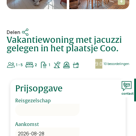
Delen
Vakantiewoning met jacuzzi
gelegen in het plaatsje Coo.
9.0
10 beoordelingen
1 - 5
2
1
Prijsopgave
contact
Reisgezelschap
Aankomst