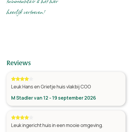
tuinmeubilair is het hier
Aantal toiletten
2
heerlijk vertoeven!
Tuin en terras
Barbecue op kolen
Omheinde tuin
Tuintafel met stoelen
Picknicktafel
Reviews
Parasol
Terras
Parkeren direct bij de woning
Leuk Hans en Grietje huis vlakbij COO
M Stadler van 12 - 19 september 2026
Ligging
Dichtbij stad
Dichtbij supermarkt
Landelijk
Leuk ingericht huis in een mooie omgeving.