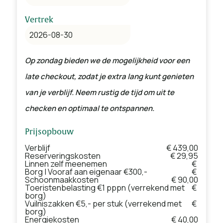
Vertrek
Op zondag bieden we de mogelijkheid voor een
late checkout, zodat je extra lang kunt genieten
van je verblijf. Neem rustig de tijd om uit te
checken en optimaal te ontspannen.
Prijsopbouw
Verblijf
€ 439,00
Reserveringskosten
€ 29,95
Linnen zelf meenemen
€
Borg | Vooraf aan eigenaar €300,-
€
Schoonmaakkosten
€ 90,00
Toeristenbelasting €1 pppn (verrekend met
€
borg)
Vuilniszakken €5,- per stuk (verrekend met
€
borg)
Energiekosten
€ 40,00