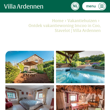
menu
Home
Vakantiehuizen
Ontdek vakantiewoning Imcoo in Coo,
Stavelot | Villa Ardennen