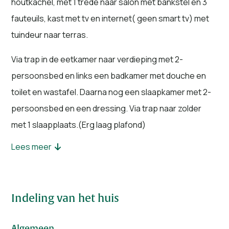
houtkachel, met 1 trede naar salon met bankstel en 3
fauteuils, kast met tv en internet( geen smart tv) met
tuindeur naar terras.
Via trap in de eetkamer naar verdieping met 2-
persoonsbed en links een badkamer met douche en
toilet en wastafel. Daarna nog een slaapkamer met 2-
persoonsbed en een dressing. Via trap naar zolder
met 1 slaapplaats.(Erg laag plafond)
Lees meer
Via de keuken naar buiten waar nog een zitje is
gesitueerd. Het huis is geschikt voor maximaal 5
personen.
Indeling van het huis
Er is geen linnen voorzien, u dient dit zelf mee te
nemen. Kussens, matrassen en dekbedden zijn
Algemeen