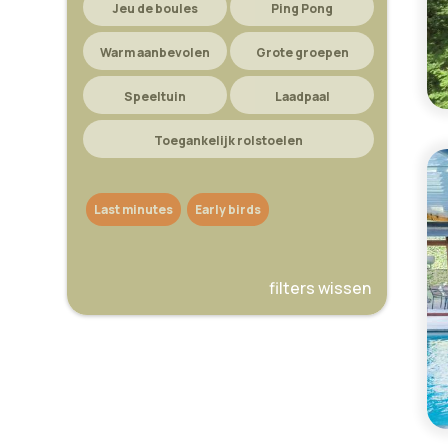
Jeu de boules
Ping Pong
Warm aanbevolen
Grote groepen
Speeltuin
Laadpaal
Toegankelijk rolstoelen
Last minutes
Early birds
filters wissen