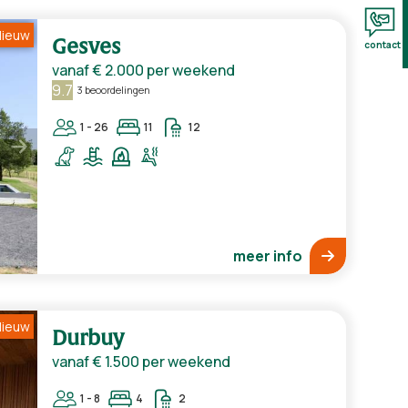
ieuw
Gesves
contact
vanaf
€ 2.000
per weekend
9.7
3 beoordelingen
1 - 26
11
12
meer info
ieuw
Durbuy
vanaf
€ 1.500
per weekend
1 - 8
4
2