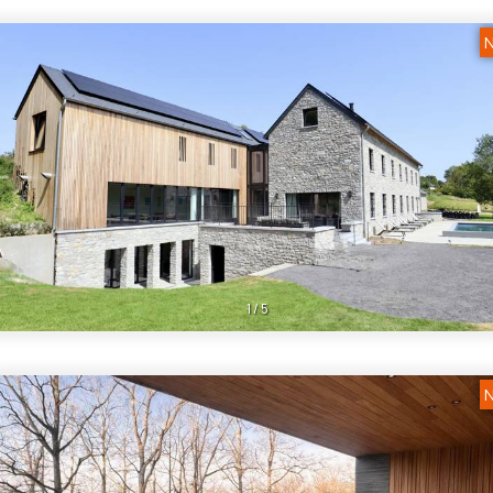
N
1
/
5
N