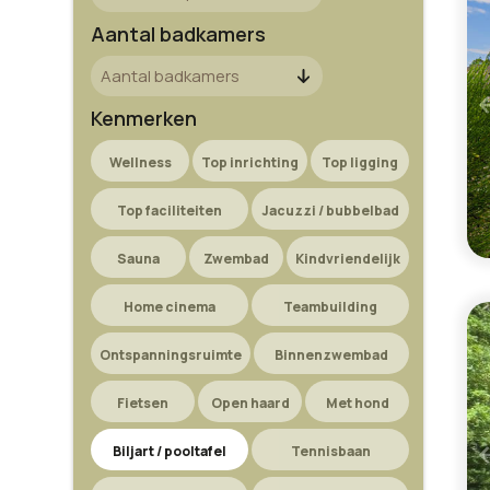
Aantal badkamers
Kenmerken
Wellness
Top inrichting
Top ligging
Top faciliteiten
Jacuzzi / bubbelbad
Sauna
Zwembad
Kindvriendelijk
Home cinema
Teambuilding
Ontspanningsruimte
Binnenzwembad
Fietsen
Open haard
Met hond
Biljart / pooltafel
Tennisbaan