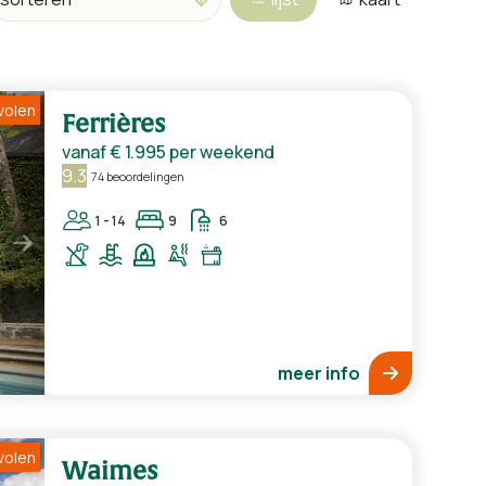
volen
Ferrières
vanaf
€ 1.995
per weekend
9.3
74 beoordelingen
1 - 14
9
6
meer info
volen
Waimes