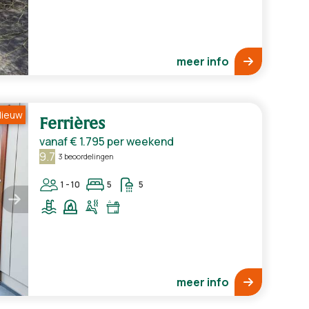
meer info
ieuw
Ferrières
vanaf
€ 1.795
per weekend
9.7
3 beoordelingen
1 - 10
5
5
meer info