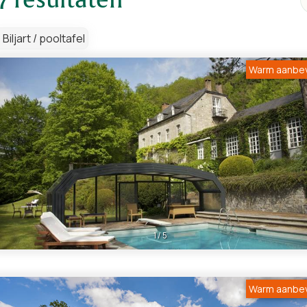
resultaten
Biljart / pooltafel
Warm aanbe
1
/
5
Warm aanbe