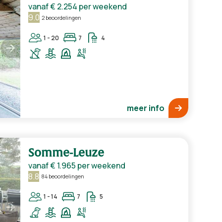
vanaf
€ 2.254
per weekend
9.0
2 beoordelingen
1 - 20
7
4
meer info
Somme-Leuze
vanaf
€ 1.965
per weekend
8.8
84 beoordelingen
1 - 14
7
5