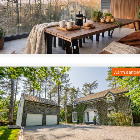
1
/
5
Warm aanbe