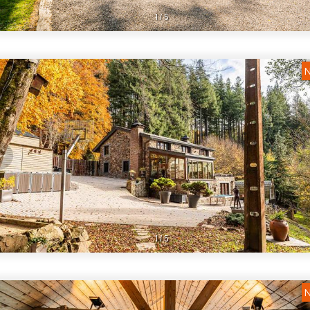
1
/
5
N
1
/
5
N