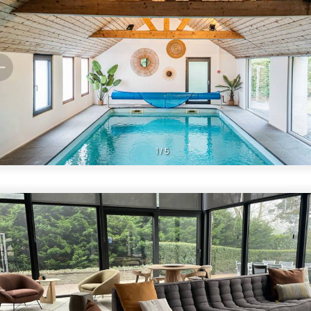
1
/
5