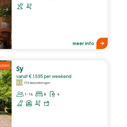
meer info
volen
Sy
vanaf
€ 1.595
per weekend
9.0
139 beoordelingen
1 - 14
6
4