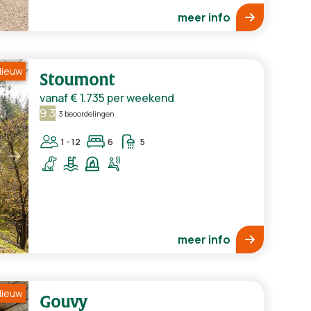
meer info
ieuw
Stoumont
vanaf
€ 1.735
per weekend
9.3
3 beoordelingen
1 - 12
6
5
meer info
ieuw
Gouvy