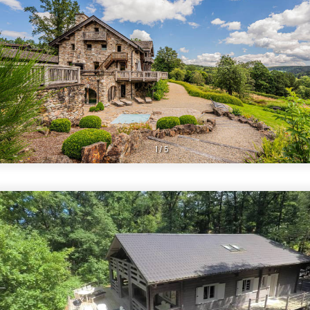
1
/
5