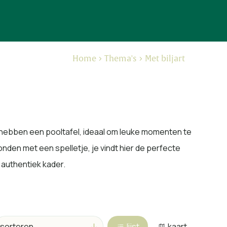
Home
Thema's
Met biljart
en hebben een pooltafel, ideaal om leuke momenten te
onden met een spelletje, je vindt hier de perfecte
 authentiek kader.
lijst
kaart