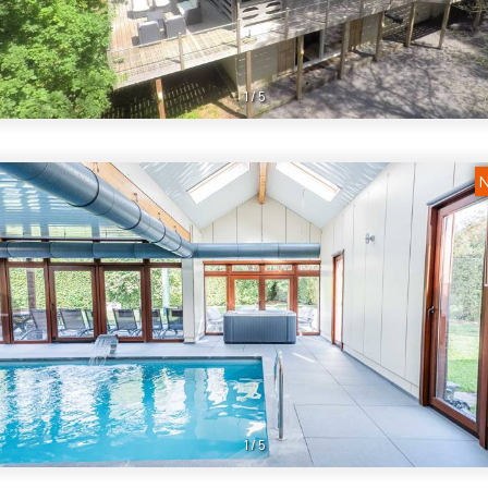
1
/
5
N
1
/
5