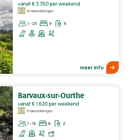
vanaf
€ 3.350
per weekend
9.4
40 beoordelingen
1 - 23
9
9
meer info
Barvaux-sur-Ourthe
vanaf
€ 1.620
per weekend
8.9
31 beoordelingen
1 - 15
6
2