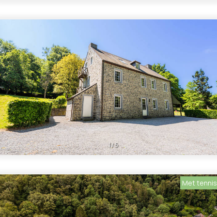
1
/
5
Met tenni