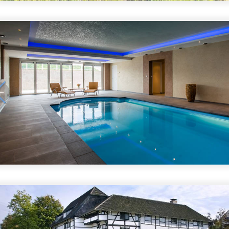
1
/
5