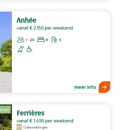
Anhée
vanaf
€ 2.150
per weekend
1 - 20
8
5
meer info
sbaan
Ferrières
vanaf
€ 1.495
per weekend
9.1
72 beoordelingen