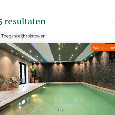
resultaten
Toegankelijk rolstoelen
Warm aanbe
1
/
5