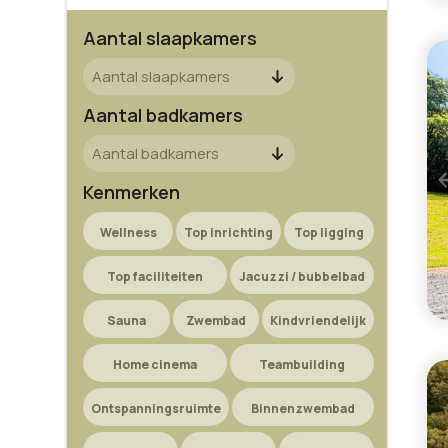
Aantal slaapkamers
Aantal badkamers
Kenmerken
Wellness
Top inrichting
Top ligging
Top faciliteiten
Jacuzzi / bubbelbad
Sauna
Zwembad
Kindvriendelijk
Home cinema
Teambuilding
Ontspanningsruimte
Binnenzwembad