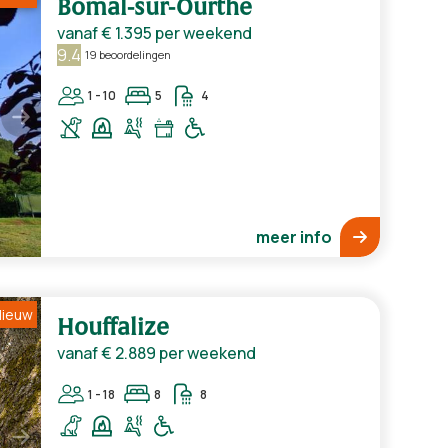
Bomal-sur-Ourthe
vanaf
€ 1.395
per weekend
9.4
19 beoordelingen
1 - 10
5
4
meer info
ieuw
Houffalize
vanaf
€ 2.889
per weekend
1 - 18
8
8