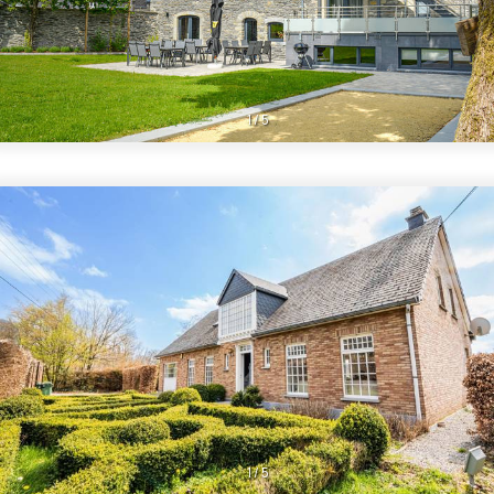
1
/
5
1
/
5