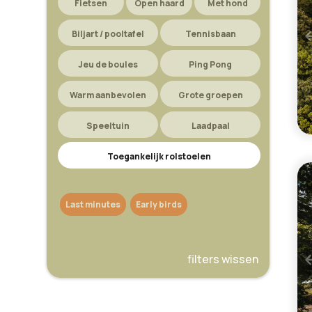
Fietsen
Open haard
Met hond
Biljart / pooltafel
Tennisbaan
Jeu de boules
Ping Pong
Warm aanbevolen
Grote groepen
Speeltuin
Laadpaal
Toegankelijk rolstoelen
Last minutes
Early birds
filters wissen