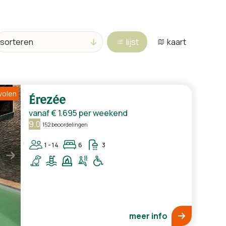
lijst
kaart
volen
Érezée
vanaf
€ 1.695
per weekend
9.0
152 beoordelingen
1 - 14
6
3
meer info