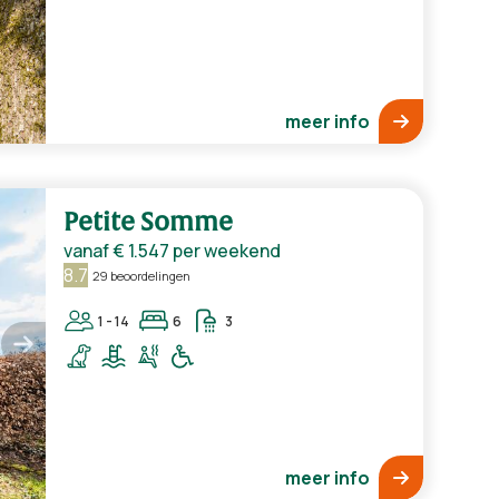
meer info
Petite Somme
vanaf
€ 1.547
per weekend
8.7
29 beoordelingen
1 - 14
6
3
meer info