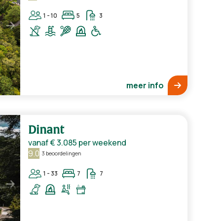
1 - 10
5
3
meer info
Dinant
vanaf
€ 3.085
per weekend
9.0
3 beoordelingen
1 - 33
7
7