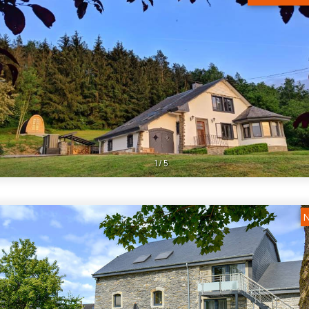
1
/
5
N