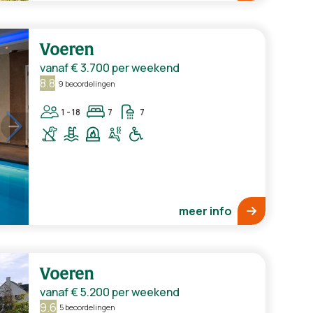
Voeren
vanaf
€ 3.700
per weekend
8.8
9 beoordelingen
1 - 18
7
7
meer info
Voeren
vanaf
€ 5.200
per weekend
9.6
5 beoordelingen