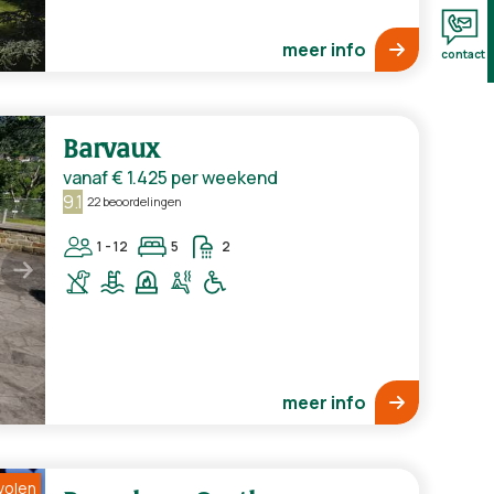
meer info
contact
Barvaux
vanaf
€ 1.425
per weekend
9.1
22 beoordelingen
1 - 12
5
2
meer info
volen