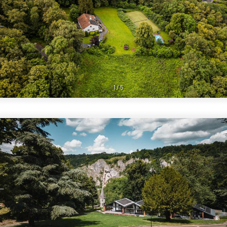
1
/
5