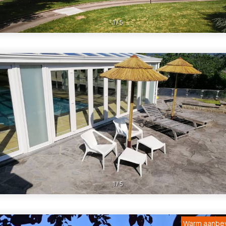
1
/
5
1
/
5
Warm aanbe