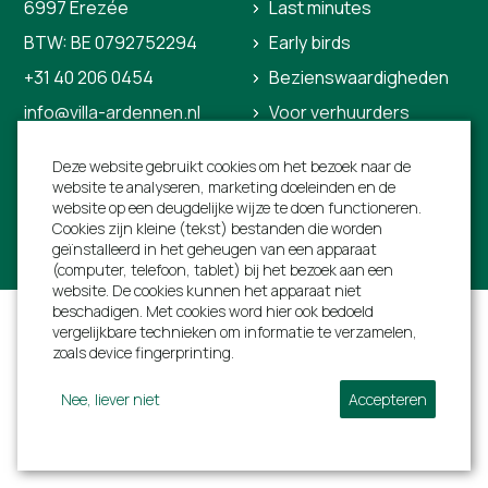
6997 Erezée
Last minutes
BTW: BE 0792752294
Early birds
+31 40 206 0454
Bezienswaardigheden
info@villa-ardennen.nl
Voor verhuurders
Over ons
Deze website gebruikt cookies om het bezoek naar de
Contact
website te analyseren, marketing doeleinden en de
website op een deugdelijke wijze te doen functioneren.
Cookies zijn kleine (tekst) bestanden die worden
geïnstalleerd in het geheugen van een apparaat
(computer, telefoon, tablet) bij het bezoek aan een
website. De cookies kunnen het apparaat niet
Algemene voorwaarden
Privacyverklaring
beschadigen. Met cookies word hier ook bedoeld
vergelijkbare technieken om informatie te verzamelen,
Verzekeringen
Sitemap
zoals device fingerprinting.
Nee, liever niet
Accepteren