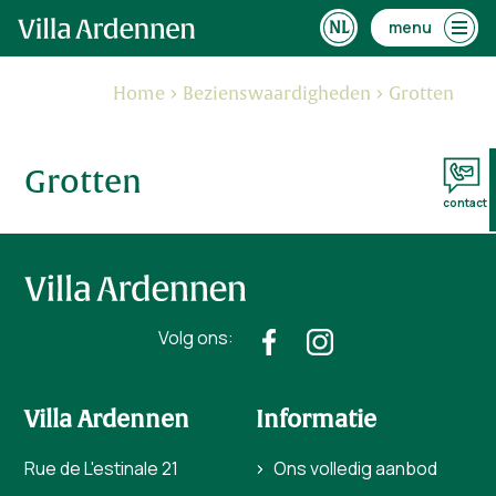
menu
Home
Bezienswaardigheden
Grotten
Grotten
contact
Volg ons:
Villa Ardennen
Informatie
Rue de L'estinale 21
Ons volledig aanbod